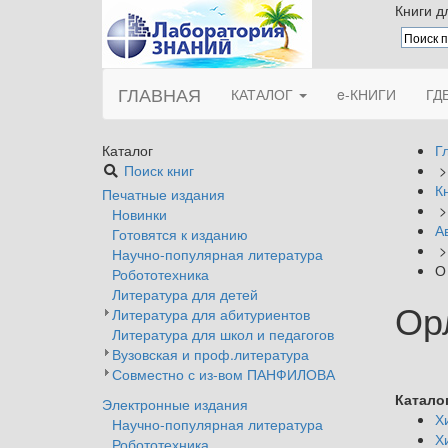
Книги д
ГЛАВНАЯ
КАТАЛОГ
e-КНИГИ
ГД
Каталог
Г
Поиск книг
К
Печатные издания
Новинки
А
Готовятся к изданию
Научно-популярная литература
О
Робототехника
Литература для детей
Ор
Литература для абитуриентов
Литература для школ и педагогов
Вузовская и проф.литература
Совместно с из-вом ПАНФИЛОВА
Каталог
Электронные издания
Х
Научно-популярная литература
Х
Робототехника